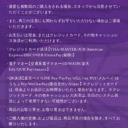
・過度な複数回のご購入をされる場合、スタッフから注意させてい
ただくことがございます。
・また、再三の注意にも関わらずお守りいただけない場合はご退場
いただきます。
・お支払いは現金、またはクレジットカード、その他キャッシュレ
ス決済がご利用いただけます。
・クレジットカード決済【VISA/MASTER/JCB/American
Express/DISCOVER/UnionPay(銀聯)】
・電子マネー【交通系電子マネー/iD/WAON/楽天
Edy/QUICPay/nanaco】
・QR決済【楽天ペイ/LINE Pay/PayPay/d払い/au PAY/メルペイ/ゆ
うちょPay/WeChatPay(微信支付)/Alipay】 ※クレジットカード
は、現金よりお会計にお時間をいただく場合があります。 ※クレ
ジットカード、その他キャッシュレス決済は、当日のシステム状
況によって使用できない可能性がございます。
・商品のお取り寄せ、お取り置きはできません。
・ご購入後の交換、および返品は、商品不良の場合を除き、すべてお
断りいたします。